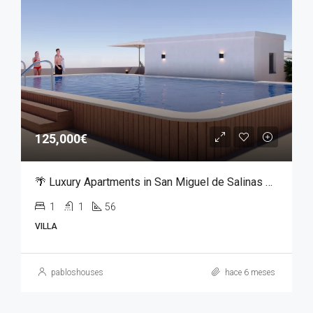
125,000€
🌴 Luxury Apartments in San Miguel de Salinas – From €125,000
1
1
56
VILLA
pabloshouses
hace 6 meses