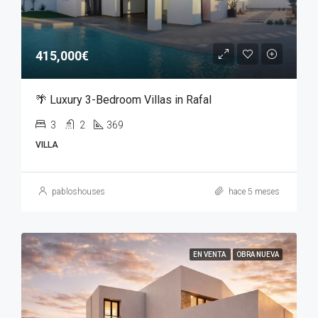
415,000€
🌴 Luxury 3-Bedroom Villas in Rafal
3
2
369
VILLA
pabloshouses
hace 5 meses
EN VENTA
OBRA NUEVA