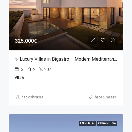
325,000€
✨ Luxury Villas in Bigastro – Modern Mediterranean Living ✨
3
2
207
VILLA
pabloshouses
hace 6 meses
EN VENTA
OBRA NUEVA