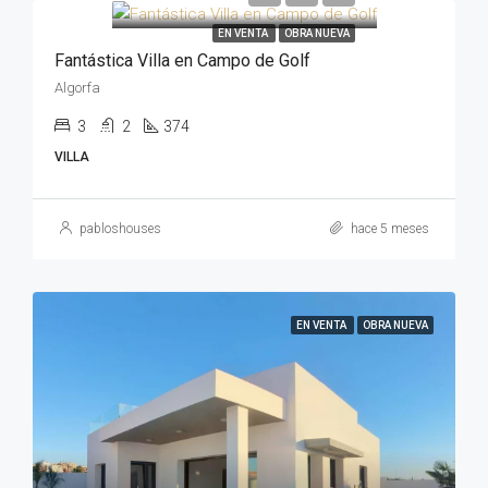
EN VENTA
OBRA NUEVA
Fantástica Villa en Campo de Golf
Algorfa
3
2
374
VILLA
pabloshouses
hace 5 meses
EN VENTA
OBRA NUEVA