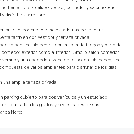
s fantásticas vistas al mar, del clima y la luz del
ntrar la luz y la calidez del sol, comedor y salón exterior
 disfrutar al aire libre.
n suite, el dormitorio principal además de tener un
enta también con vestidor y terraza privada.
cocina con una isla central con la zona de fuegos y barra de
l comedor exterior como al interior. Amplio salón comedor
e verano y una acogedora zona de relax con chimenea, una
ty, compuesta de varios ambientes para disfrutar de los días
 una amplia terraza privada.
n parking cubierto para dos vehículos y un estudiado
iten adaptarla a los gustos y necesidades de sus
Blanca Norte.