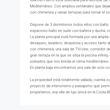
Villa Del Puerto está diseñada para disfrutar de la
Mediterráneo. Con amplios ventanales que dejan e
con chimenea y varias terrazas para tomar el sol y
Dispone de 3 dormitorios todos ellos con baño e
espacioso baño en suite con bañera y ducha, cu
La planta principal está formada por una amplia 
desayuno, lavadero, despensa y acceso tanto a
con chimenea, una sala de TV/cine, comedor d
gran terraza en la que se sitúa la piscina infini
soleados que nos brinda el clima mediterráneo.
En planta baja encontramos una sala de ocio con
La propiedad está totalmente vallada, cuenta co
proyecto de interiorismo y paisajismo que perm
propietarios, una villa de lujo única en la Costa 