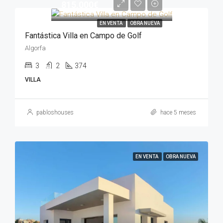
815,000€
EN VENTA
OBRA NUEVA
Fantástica Villa en Campo de Golf
Algorfa
3
2
374
VILLA
pabloshouses
hace 5 meses
EN VENTA
OBRA NUEVA