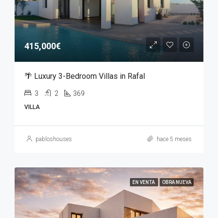
415,000€
🌴 Luxury 3-Bedroom Villas in Rafal
3
2
369
VILLA
pabloshouses
hace 5 meses
EN VENTA
OBRA NUEVA