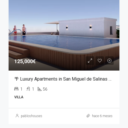
125,000€
🌴 Luxury Apartments in San Miguel de Salinas – From €125,000
1
1
56
VILLA
pabloshouses
hace 6 meses