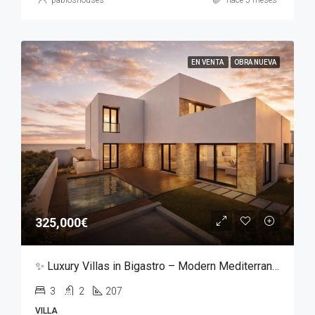
EN VENTA
OBRA NUEVA
325,000€
✨ Luxury Villas in Bigastro – Modern Mediterranean Living ✨
3
2
207
VILLA