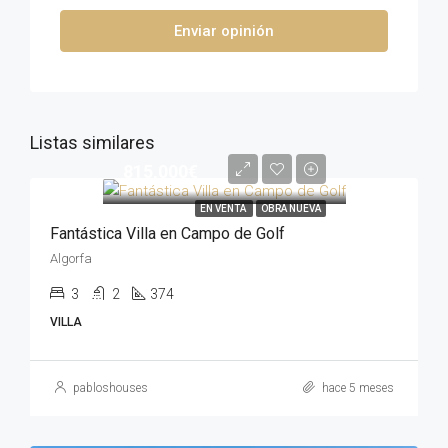
Enviar opinión
Listas similares
815,000€
EN VENTA
OBRA NUEVA
Fantástica Villa en Campo de Golf
Algorfa
3
2
374
VILLA
pabloshouses
hace 5 meses