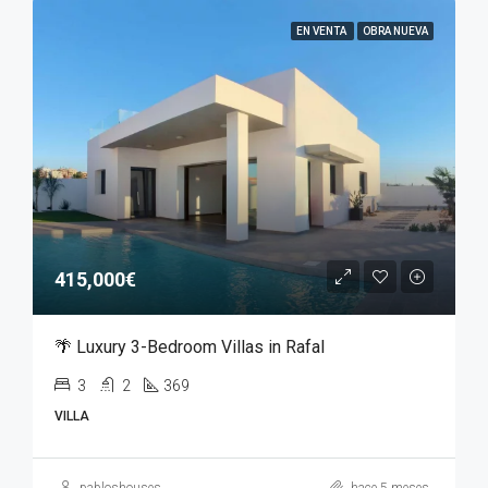
EN VENTA
OBRA NUEVA
415,000€
🌴 Luxury 3-Bedroom Villas in Rafal
3
2
369
VILLA
pabloshouses
hace 5 meses