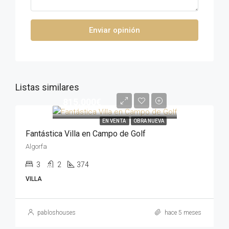
Enviar opinión
Listas similares
815,000€
EN VENTA
OBRA NUEVA
Fantástica Villa en Campo de Golf
Algorfa
3
2
374
VILLA
pabloshouses
hace 5 meses