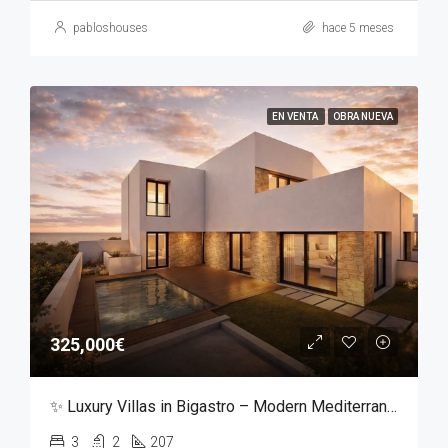
pabloshouses
hace 5 meses
EN VENTA
OBRA NUEVA
325,000€
✨ Luxury Villas in Bigastro – Modern Mediterranean Living ✨
3
2
207