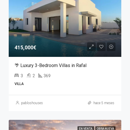
415,000€
🌴 Luxury 3-Bedroom Villas in Rafal
3
2
369
VILLA
pabloshouses
hace 5 meses
EN VENTA
OBRA NUEVA