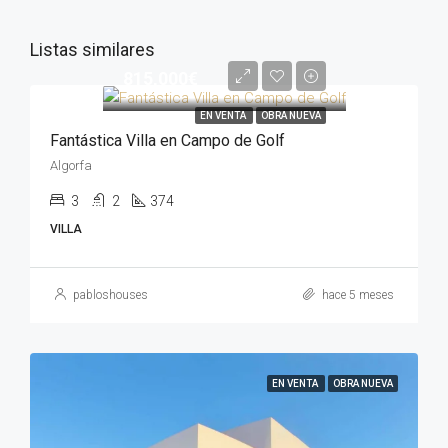
Listas similares
815,000€
EN VENTA
OBRA NUEVA
Fantástica Villa en Campo de Golf
Algorfa
3
2
374
VILLA
pabloshouses
hace 5 meses
EN VENTA
OBRA NUEVA