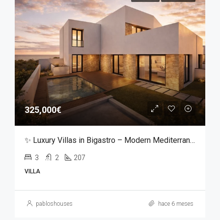
325,000€
✨ Luxury Villas in Bigastro – Modern Mediterranean Living ✨
3
2
207
VILLA
pabloshouses
hace 6 meses