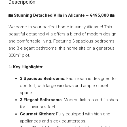
Descripción
🏡 Stunning Detached Villa in Alicante – €495,000 🏡
Welcome to your perfect home in sunny Alicante! This
beautiful detached villa offers a blend of modern design
and comfortable living. Featuring 3 spacious bedrooms
and 3 elegant bathrooms, this home sits on a generous
300m² plot.
✨
Key Highlights:
3 Spacious Bedrooms:
Each room is designed for
comfort, with large windows and ample closet
space.
3 Elegant Bathrooms:
Modern fixtures and finishes
for a luxurious feel.
Gourmet Kitchen:
Fully equipped with high-end
appliances and sleek countertops.