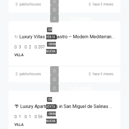
pabloshouses
hace 5 meses
325,000€
EN
✨ Luxury Villas in Bigastro – Modern Mediterranean Living ✨
VENTA
OBRA
3
2
207
NUEVA
VILLA
pabloshouses
hace 5 meses
125,000€
EN
🌴 Luxury Apartments in San Miguel de Salinas – From €125,000
VENTA
OBRA
1
1
56
NUEVA
VILLA