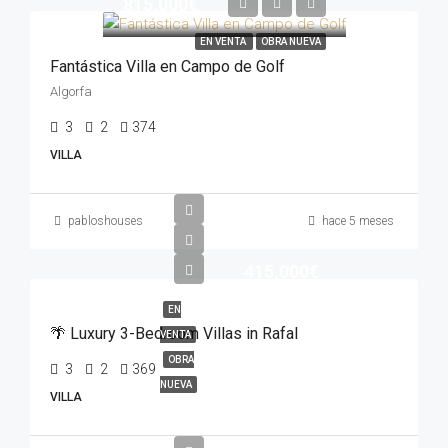
815,000€
EN VENTA
OBRA NUEVA
Fantástica Villa en Campo de Golf
Algorfa
3
2
374
VILLA
pabloshouses
hace 5 meses
415,000€
EN
🌴 Luxury 3-Bedroom Villas in Rafal
VENTA
OBRA
3
2
369
NUEVA
VILLA