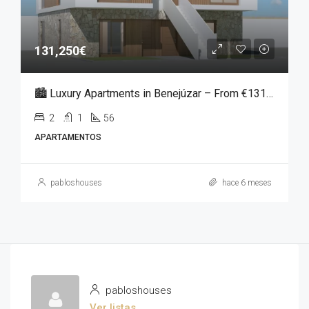
131,250€
🏙️ Luxury Apartments in Benejúzar – From €131,250
2
1
56
APARTAMENTOS
pabloshouses
hace 6 meses
pabloshouses
Ver listas