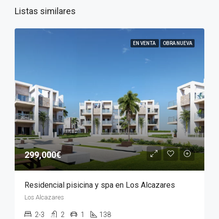
Listas similares
EN VENTA
OBRA NUEVA
299,000€
Residencial pisicina y spa en Los Alcazares
Los Alcazares
2-3
2
1
138