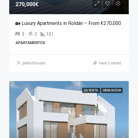
270,000€
🏡 Luxury Apartments in Roldán – From €270,000
3
2
151
APARTAMENTOS
pabloshouses
hace 5 meses
EN VENTA
OBRA NUEVA