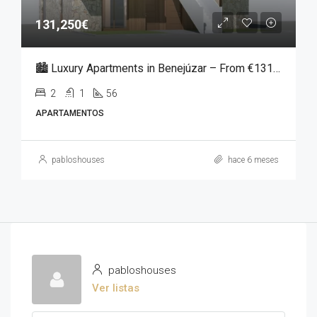
131,250€
🏙️ Luxury Apartments in Benejúzar – From €131,250
2
1
56
APARTAMENTOS
pabloshouses
hace 6 meses
pabloshouses
Ver listas