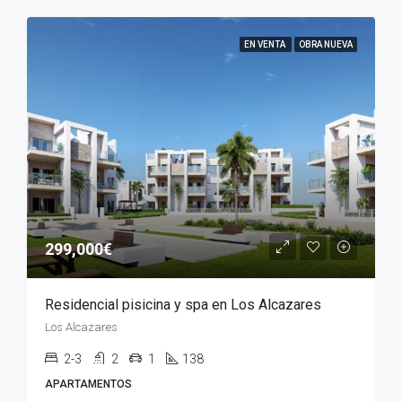
EN VENTA
OBRA NUEVA
299,000€
Residencial pisicina y spa en Los Alcazares
Los Alcazares
2-3
2
1
138
APARTAMENTOS