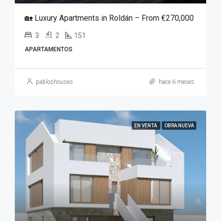
🏡 Luxury Apartments in Roldán – From €270,000
3
2
151
APARTAMENTOS
pabloshouses
hace 6 meses
EN VENTA
OBRA NUEVA