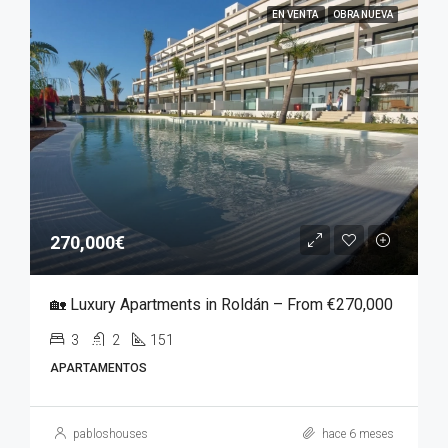
EN VENTA
OBRA NUEVA
270,000€
🏡 Luxury Apartments in Roldán – From €270,000
3
2
151
APARTAMENTOS
pabloshouses
hace 6 meses