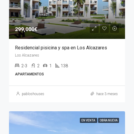
299,000€
Residencial pisicina y spa en Los Alcazares
Los Alcazares
2-3
2
1
138
APARTAMENTOS
pabloshouses
hace 3 meses
EN VENTA
OBRA NUEVA