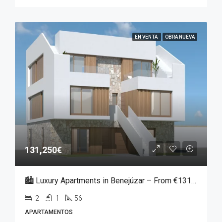
EN VENTA
OBRA NUEVA
131,250€
🏙️ Luxury Apartments in Benejúzar – From €131,250
2
1
56
APARTAMENTOS