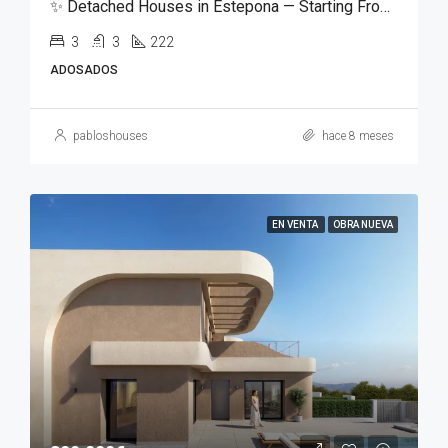
✨ Detached Houses in Estepona — Starting From €298,000 ✨
3
3
222
ADOSADOS
pabloshouses
hace 8 meses
EN VENTA
OBRA NUEVA