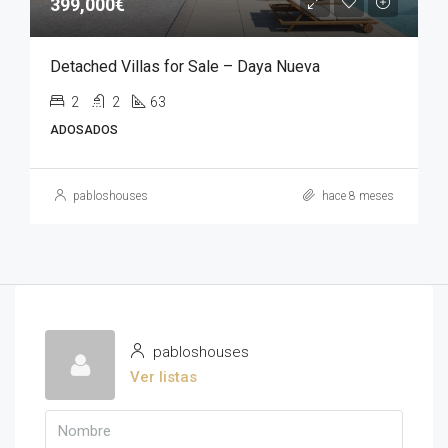
399,000€
Detached Villas for Sale – Daya Nueva
2
2
63
ADOSADOS
pabloshouses
hace 8 meses
pabloshouses
Ver listas