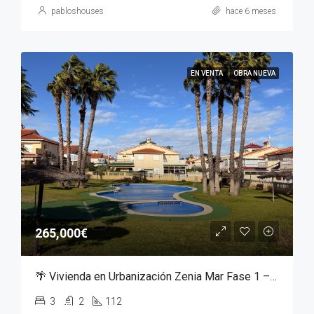
pabloshouses
hace 6 meses
EN VENTA
OBRA NUEVA
265,000€
🌴 Vivienda en Urbanización Zenia Mar Fase 1 – Orihuela Costa | 240.000 €
3
2
112