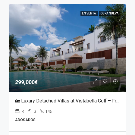
EN VENTA
OBRA NUEVA
299,000€
🏡 Luxury Detached Villas at Vistabella Golf – From €299,000
3
3
145
ADOSADOS