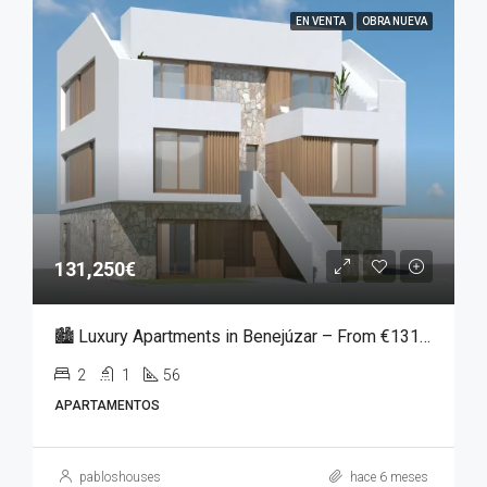
EN VENTA
OBRA NUEVA
131,250€
🏙️ Luxury Apartments in Benejúzar – From €131,250
2
1
56
APARTAMENTOS
pabloshouses
hace 6 meses