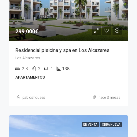
299,000€
Residencial pisicina y spa en Los Alcazares
Los Alcazares
2-3
2
1
138
APARTAMENTOS
pabloshouses
hace 3 meses
EN VENTA
OBRA NUEVA