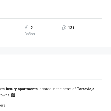
2
131
Baños
-new
luxury apartments
located in the heart of
Torrevieja
–
towns! 🏙️
ers: