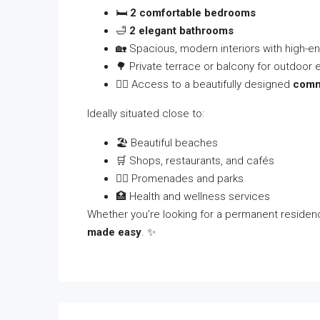
🛏️
2 comfortable bedrooms
🛁
2 elegant bathrooms
🏡 Spacious, modern interiors with high-en
🌳 Private terrace or balcony for outdoor
🏊‍♀️ Access to a beautifully designed
comm
Ideally situated close to:
🏖️ Beautiful beaches
🛒 Shops, restaurants, and cafés
🚶‍♂️ Promenades and parks
🏥 Health and wellness services
Whether you’re looking for a permanent residenc
made easy
. ✨