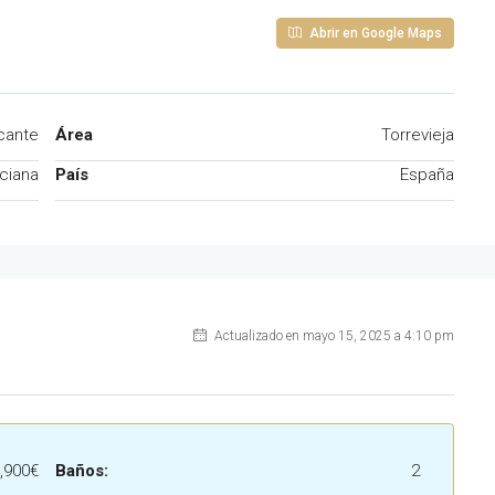
Abrir en Google Maps
icante
Área
Torrevieja
ciana
País
España
Actualizado en mayo 15, 2025 a 4:10 pm
,900€
Baños:
2