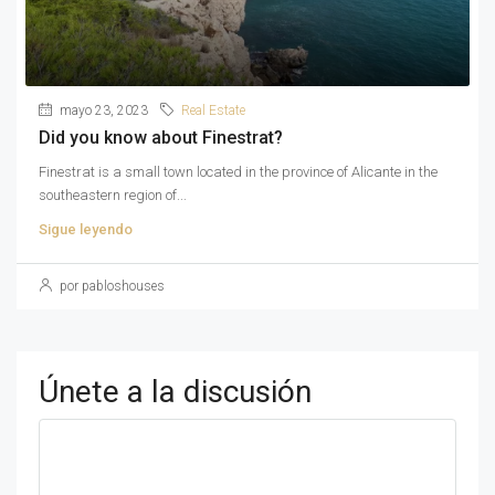
mayo 23, 2023
Real Estate
Did you know about Finestrat?
Finestrat is a small town located in the province of Alicante in the
southeastern region of...
Sigue leyendo
por pabloshouses
Únete a la discusión