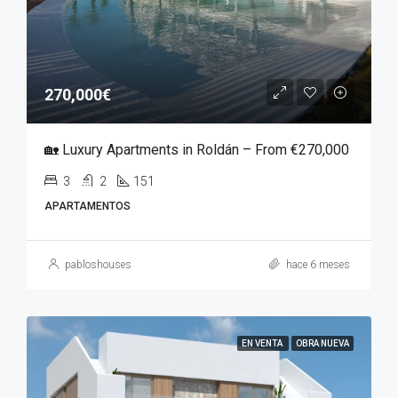
270,000€
🏡 Luxury Apartments in Roldán – From €270,000
3
2
151
APARTAMENTOS
pabloshouses
hace 6 meses
EN VENTA
OBRA NUEVA