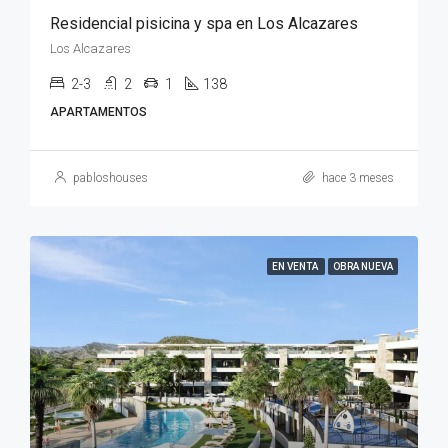
Residencial pisicina y spa en Los Alcazares
Los Alcazares
2-3
2
1
138
APARTAMENTOS
pabloshouses
hace 3 meses
EN VENTA
OBRA NUEVA