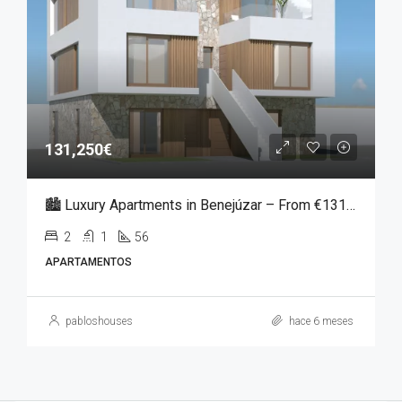
131,250€
🏙️ Luxury Apartments in Benejúzar – From €131,250
2
1
56
APARTAMENTOS
pabloshouses
hace 6 meses