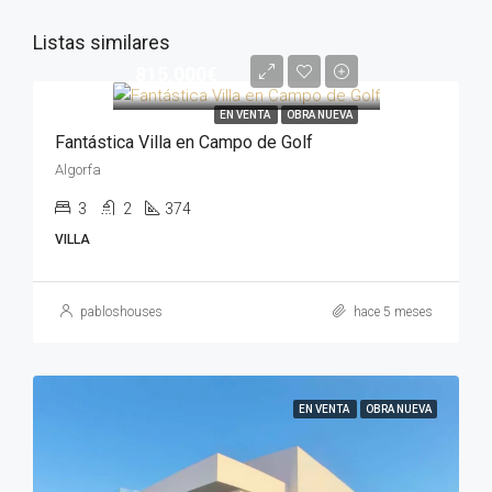
Listas similares
815,000€
EN VENTA
OBRA NUEVA
Fantástica Villa en Campo de Golf
Algorfa
3
2
374
VILLA
pabloshouses
hace 5 meses
EN VENTA
OBRA NUEVA