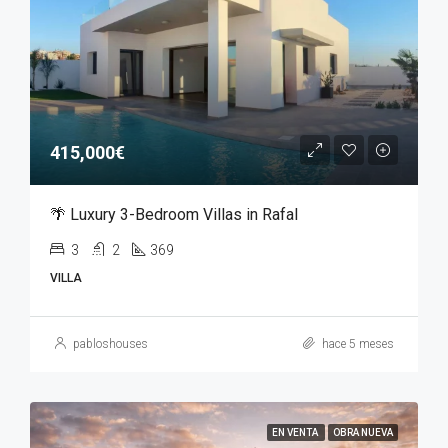
415,000€
🌴 Luxury 3-Bedroom Villas in Rafal
3
2
369
VILLA
pabloshouses
hace 5 meses
EN VENTA
OBRA NUEVA