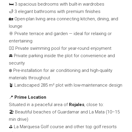
🛏️ 3 spacious bedrooms with built-in wardrobes
🛁 3 elegant bathrooms with premium finishes
🏡 Open-plan living area connecting kitchen, dining, and
lounge
🌞 Private terrace and garden — ideal for relaxing or
entertaining
🏊‍♀️ Private swimming pool for year-round enjoyment
🚘 Private parking inside the plot for convenience and
security
❄️ Pre-installation for air conditioning and high-quality
materials throughout
🪴 Landscaped 285 m² plot with low-maintenance design
📍
Prime Location
Situated in a peaceful area of
Rojales
, close to:
🏖️ Beautiful beaches of Guardamar and La Mata (10–15
min drive)
⛳ La Marquesa Golf course and other top golf resorts