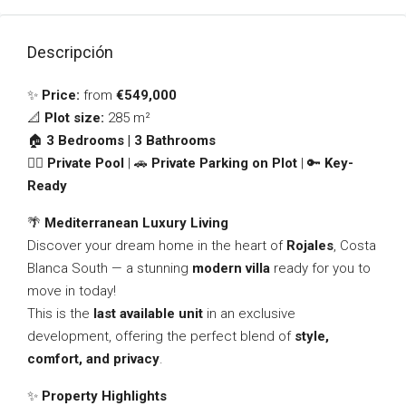
Descripción
✨
Price:
from
€549,000
📐
Plot size:
285 m²
🏠
3 Bedrooms | 3 Bathrooms
🏊‍♂️
Private Pool
| 🚗
Private Parking on Plot
| 🔑
Key-
Ready
🌴
Mediterranean Luxury Living
Discover your dream home in the heart of
Rojales
, Costa
Blanca South — a stunning
modern villa
ready for you to
move in today!
This is the
last available unit
in an exclusive
development, offering the perfect blend of
style,
comfort, and privacy
.
✨
Property Highlights