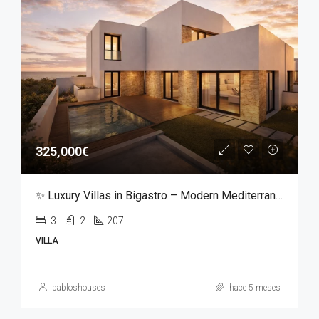
325,000€
✨ Luxury Villas in Bigastro – Modern Mediterranean Living ✨
3
2
207
VILLA
pabloshouses
hace 5 meses