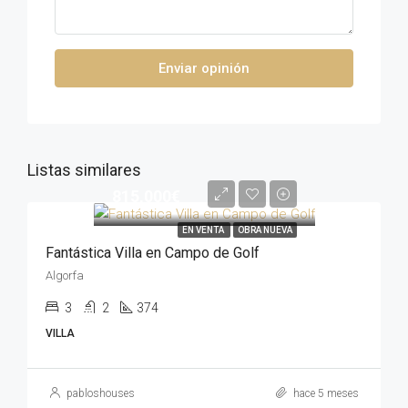
Enviar opinión
Listas similares
815,000€
EN VENTA
OBRA NUEVA
Fantástica Villa en Campo de Golf
Algorfa
3
2
374
VILLA
pabloshouses
hace 5 meses