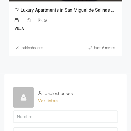
🌴 Luxury Apartments in San Miguel de Salinas – From €125,000
1
1
56
VILLA
pabloshouses
hace 6 meses
pabloshouses
Ver listas