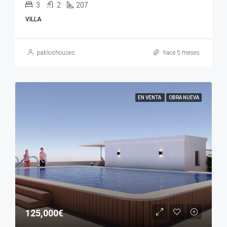
3
2
207
VILLA
pabloshouses
hace 5 meses
EN VENTA
OBRA NUEVA
125,000€