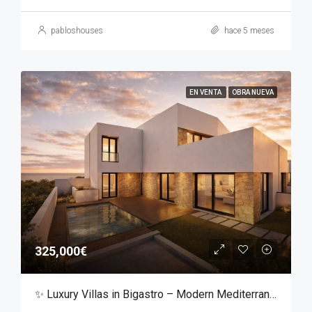
pabloshouses
hace 5 meses
EN VENTA
OBRA NUEVA
325,000€
✨ Luxury Villas in Bigastro – Modern Mediterranean Living ✨