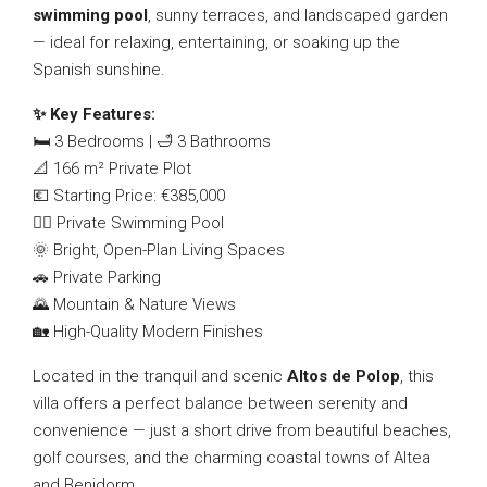
swimming pool
, sunny terraces, and landscaped garden
— ideal for relaxing, entertaining, or soaking up the
Spanish sunshine.
✨ Key Features:
🛏️ 3 Bedrooms | 🛁 3 Bathrooms
📐 166 m² Private Plot
💶 Starting Price: €385,000
🏊‍♂️ Private Swimming Pool
🌞 Bright, Open-Plan Living Spaces
🚗 Private Parking
🌄 Mountain & Nature Views
🏡 High-Quality Modern Finishes
Located in the tranquil and scenic
Altos de Polop
, this
villa offers a perfect balance between serenity and
convenience — just a short drive from beautiful beaches,
golf courses, and the charming coastal towns of Altea
and Benidorm.