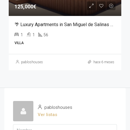
125,000€
🌴 Luxury Apartments in San Miguel de Salinas – From €125,000
1
1
56
VILLA
pabloshouses
hace 6 meses
pabloshouses
Ver listas