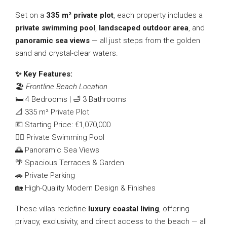
Set on a
335 m² private plot
, each property includes a
private swimming pool
,
landscaped outdoor area
, and
panoramic sea views
— all just steps from the golden
sand and crystal-clear waters.
✨ Key Features:
🏖️
Frontline Beach Location
🛏️ 4 Bedrooms | 🛁 3 Bathrooms
📐 335 m² Private Plot
💶 Starting Price: €1,070,000
🏊‍♂️ Private Swimming Pool
🌅 Panoramic Sea Views
🌴 Spacious Terraces & Garden
🚗 Private Parking
🏡 High-Quality Modern Design & Finishes
These villas redefine
luxury coastal living
, offering
privacy, exclusivity, and direct access to the beach — all