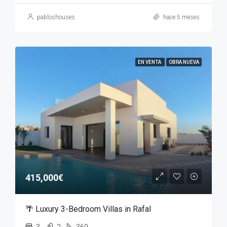
pabloshouses
hace 5 meses
EN VENTA
OBRA NUEVA
415,000€
🌴 Luxury 3-Bedroom Villas in Rafal
3
2
369