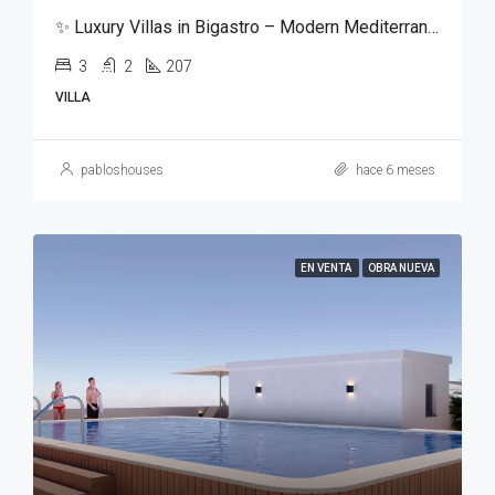
✨ Luxury Villas in Bigastro – Modern Mediterranean Living ✨
3
2
207
VILLA
pabloshouses
hace 6 meses
EN VENTA
OBRA NUEVA