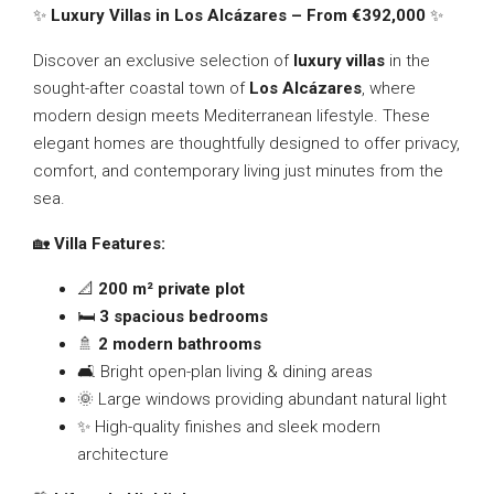
✨
Luxury Villas in Los Alcázares – From €392,000
✨
Discover an exclusive selection of
luxury villas
in the
sought-after coastal town of
Los Alcázares
, where
modern design meets Mediterranean lifestyle. These
elegant homes are thoughtfully designed to offer privacy,
comfort, and contemporary living just minutes from the
sea.
🏡
Villa Features:
📐
200 m² private plot
🛏️
3 spacious bedrooms
🚿
2 modern bathrooms
🛋️ Bright open-plan living & dining areas
🌞 Large windows providing abundant natural light
✨ High-quality finishes and sleek modern
architecture