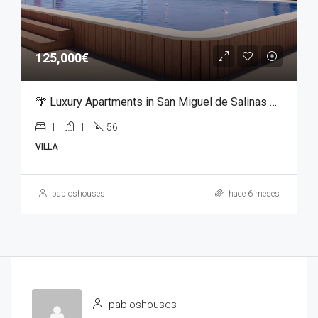
125,000€
🌴 Luxury Apartments in San Miguel de Salinas – From €125,000
1
1
56
VILLA
pabloshouses
hace 6 meses
pabloshouses