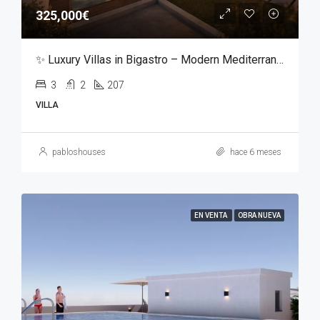
325,000€
✨ Luxury Villas in Bigastro – Modern Mediterranean Living ✨
3
2
207
VILLA
pabloshouses
hace 6 meses
EN VENTA
OBRA NUEVA