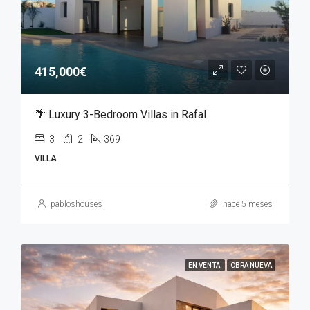
415,000€
🌴 Luxury 3-Bedroom Villas in Rafal
3
2
369
VILLA
pabloshouses
hace 5 meses
EN VENTA
OBRA NUEVA