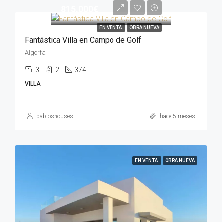
815,000€
EN VENTA
OBRA NUEVA
Fantástica Villa en Campo de Golf
Algorfa
3
2
374
VILLA
pabloshouses
hace 5 meses
EN VENTA
OBRA NUEVA