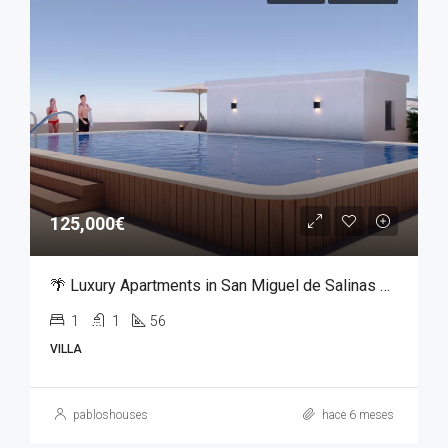
125,000€
🌴 Luxury Apartments in San Miguel de Salinas – From €125,000
1
1
56
VILLA
pabloshouses
hace 6 meses