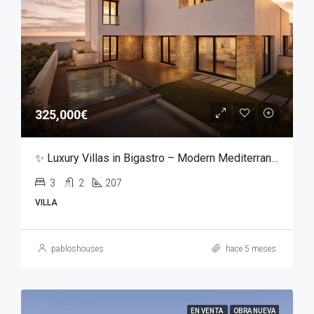
325,000€
✨ Luxury Villas in Bigastro – Modern Mediterranean Living ✨
3
2
207
VILLA
pabloshouses
hace 5 meses
EN VENTA
OBRA NUEVA