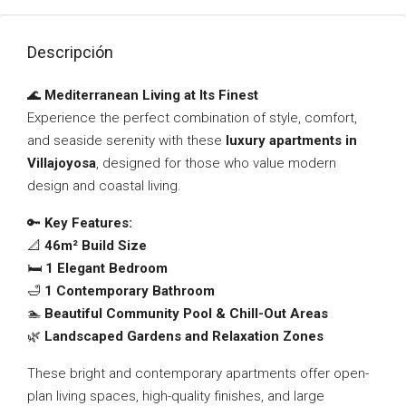
Descripción
🌊
Mediterranean Living at Its Finest
Experience the perfect combination of style, comfort,
and seaside serenity with these
luxury apartments in
Villajoyosa
, designed for those who value modern
design and coastal living.
🔑
Key Features:
📐
46m² Build Size
🛏️
1 Elegant Bedroom
🛁
1 Contemporary Bathroom
🏊
Beautiful Community Pool & Chill-Out Areas
🌿
Landscaped Gardens and Relaxation Zones
These bright and contemporary apartments offer open-
plan living spaces, high-quality finishes, and large