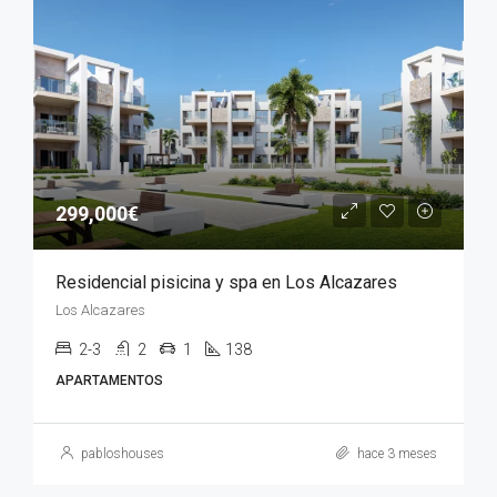
299,000€
Residencial pisicina y spa en Los Alcazares
Los Alcazares
2-3
2
1
138
APARTAMENTOS
pabloshouses
hace 3 meses