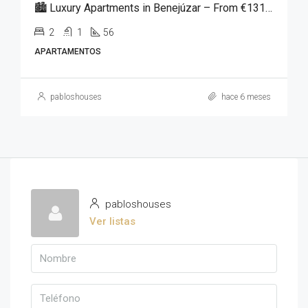
🏙️ Luxury Apartments in Benejúzar – From €131,250
2
1
56
APARTAMENTOS
pabloshouses
hace 6 meses
pabloshouses
Ver listas