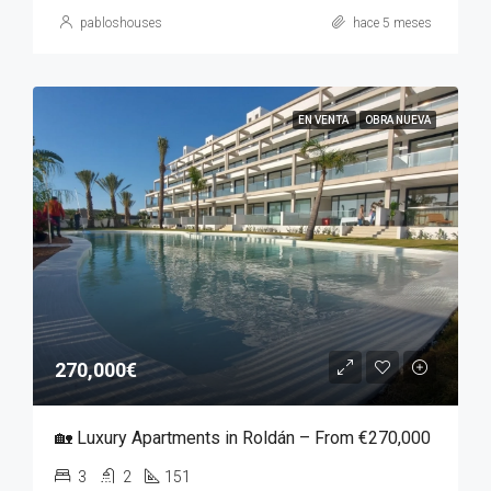
pabloshouses
hace 5 meses
EN VENTA
OBRA NUEVA
270,000€
🏡 Luxury Apartments in Roldán – From €270,000
3
2
151