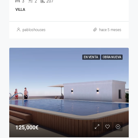
3
2
207
VILLA
pabloshouses
hace 5 meses
EN VENTA
OBRA NUEVA
125,000€