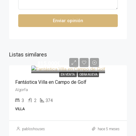
Enviar opinión
Listas similares
815,000€
EN VENTA
OBRA NUEVA
Fantástica Villa en Campo de Golf
Algorfa
3
2
374
VILLA
pabloshouses
hace 5 meses