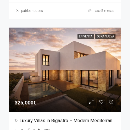
pabloshouses
hace 5 meses
EN VENTA
OBRA NUEVA
325,000€
✨ Luxury Villas in Bigastro – Modern Mediterranean Living ✨