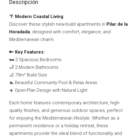
Descripción
🌴
Modern Coastal Living
Discover these stylish new-build apartments in
Pilar de la
Horadada
, designed with comfort, elegance, and
Mediterranean charm.
🔑
Key Features:
🛏️ 2 Spacious Bedrooms
🛁 2 Modern Bathrooms
📐 79m² Build Size
🏊 Beautiful Community Pool & Relax Areas
☀️ Open-Plan Design with Natural Light
Each home features contemporary architecture, high-
quality finishes, and generous outdoor spaces, perfect
for enjoying the Mediterranean lifestyle. Whether as a
permanent residence or a holiday retreat, these
apartments provide the ideal blend of functionality and